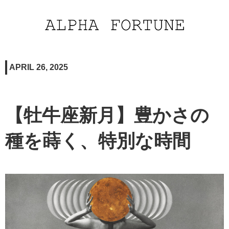
APRIL 26, 2025
【牡牛座新月】豊かさの
種を蒔く、特別な時間