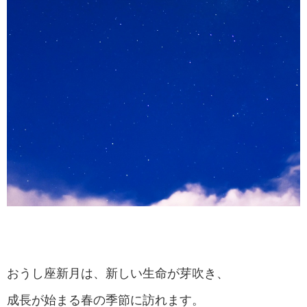
おうし座新月は、新しい生命が芽吹き、
成長が始まる春の季節に訪れます。