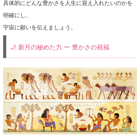
具体的にどんな豊かさを人生に迎え入れたいのかを
明確にし、
宇宙に願いを伝えましょう。
🌙 新月の秘めた力 ー 豊かさの祝福