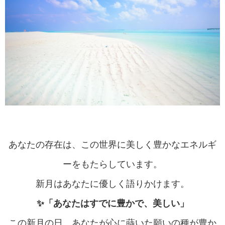
あなたの存在は、この世界に美しく豊かなエネルギ
ーをもたらしています。
新月はあなたに優しく語りかけます。
✨「あなたはすでに豊かで、美しい」
この新月の日、あなたが心に蒔いた願いの種が豊か