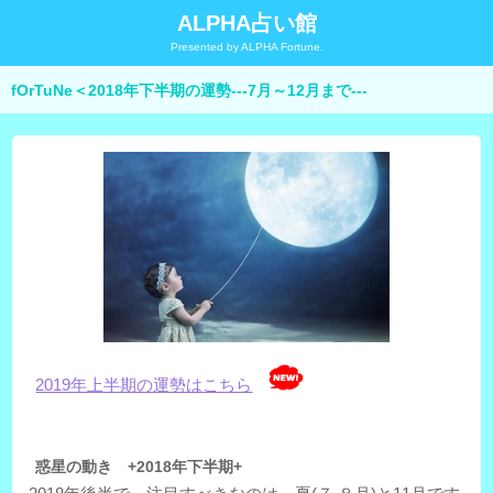
ALPHA占い館
Presented by ALPHA Fortune.
fOrTuNe＜2018年下半期の運勢---7月～12月まで---
2019年上半期の運勢はこちら
惑星の動き +2018年下半期+