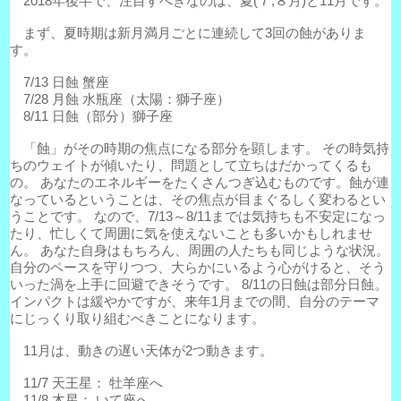
2018年後半で、注目すべきなのは、夏(７,８月)と11月です。
まず、夏時期は新月満月ごとに連続して3回の蝕がありま
す。
7/13 日蝕 蟹座
7/28 月蝕 水瓶座（太陽：獅子座）
8/11 日蝕（部分）獅子座
「蝕」がその時期の焦点になる部分を顕します。 その時気持
ちのウェイトが傾いたり、問題として立ちはだかってくるも
の。 あなたのエネルギーをたくさんつぎ込むものです。蝕が連
なっているということは、その焦点が目まぐるしく変わるとい
うことです。 なので、7/13～8/11までは気持ちも不安定になっ
たり、忙しくて周囲に気を使えないことも多いかもしれませ
ん。 あなた自身はもちろん、周囲の人たちも同じような状況。
自分のペースを守りつつ、大らかにいるよう心がけると、そう
いった渦を上手に回避できそうです。 8/11の日蝕は部分日蝕。
インパクトは緩やかですが、来年1月までの間、自分のテーマ
にじっくり取り組むべきことになります。
11月は、動きの遅い天体が2つ動きます。
11/7 天王星： 牡羊座へ
11/8 木星： いて座へ