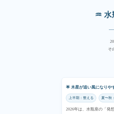
♒ 
─
2
そ
🌟 木星が追い風になり
上半期：整える
夏〜秋
2026年は、水瓶座の「