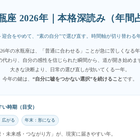
水瓶座 2026年｜本格深読み（年間
─ 迎合をやめて、“素の自分”で選び直す。時間軸が切り替わる
026年の水瓶座は、「普通に合わせる」ことが急に苦しくなる
の代わり、自分の感性を信じられた瞬間から、道が開き始めま
大きな決断より、日常の選び直しが効いてくる一年。
今年の鍵は、
“自分に嘘をつかない選択”を続けること
です。
やすい時期（目安）
：広がる
年末：形になる
発想・未来感・つながり方」が、現実に届きやすい年。