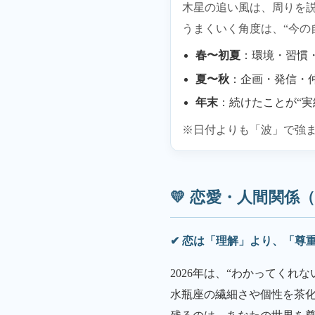
木星の追い風は、周りを
うまくいく角度は、“今の
春〜初夏
：環境・習慣
夏〜秋
：企画・発信・
年末
：続けたことが“実
※日付よりも「波」で強
💛 恋愛・人間関係（2
✔ 恋は「理解」より、「尊
2026年は、“わかってくれ
水瓶座の繊細さや個性を茶