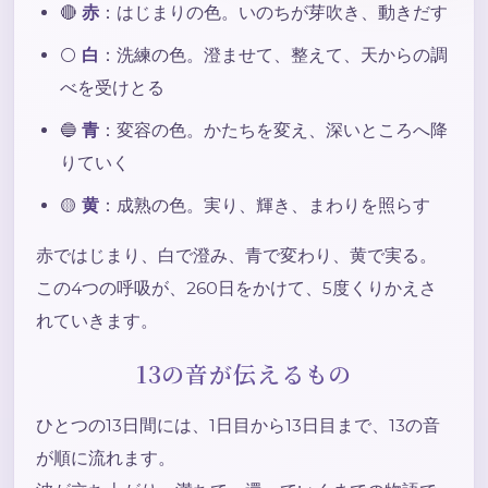
🔴
赤
：はじまりの色。いのちが芽吹き、動きだす
⚪
白
：洗練の色。澄ませて、整えて、天からの調
べを受けとる
🔵
青
：変容の色。かたちを変え、深いところへ降
りていく
🟡
黄
：成熟の色。実り、輝き、まわりを照らす
赤ではじまり、白で澄み、青で変わり、黄で実る。
この4つの呼吸が、260日をかけて、5度くりかえさ
れていきます。
13の音が伝えるもの
ひとつの13日間には、1日目から13日目まで、13の音
が順に流れます。