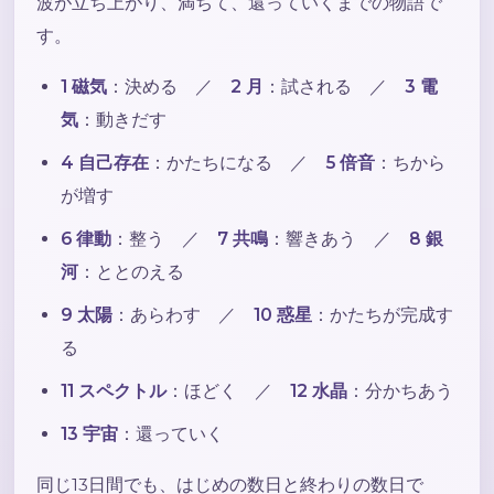
波が立ち上がり、満ちて、還っていくまでの物語で
す。
1 磁気
：決める ／
2 月
：試される ／
3 電
気
：動きだす
4 自己存在
：かたちになる ／
5 倍音
：ちから
が増す
6 律動
：整う ／
7 共鳴
：響きあう ／
8 銀
河
：ととのえる
9 太陽
：あらわす ／
10 惑星
：かたちが完成す
る
11 スペクトル
：ほどく ／
12 水晶
：分かちあう
13 宇宙
：還っていく
同じ13日間でも、はじめの数日と終わりの数日で