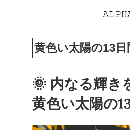
黄色い太陽の13日間(Ye
🌞 内なる輝
黄色い太陽の1