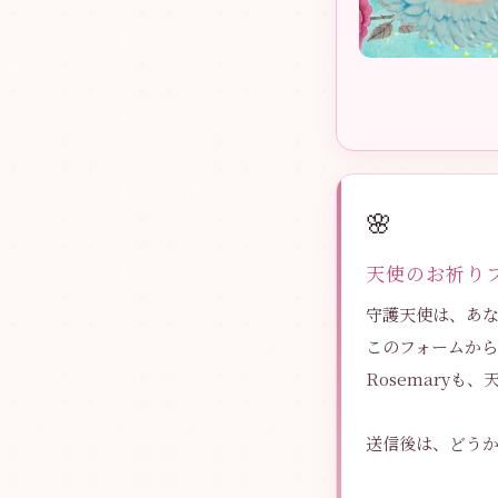
🌸
天使のお祈り
守護天使は、あ
このフォームか
Rosemary
送信後は、どう